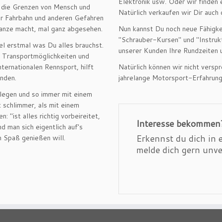
Elektronik usw. Oder wir finden 
 die Grenzen von Mensch und
Natürlich verkaufen wir Dir auch 
er Fahrbahn und anderen Gefahren
anze macht, mal ganz abgesehen.
Nun kannst Du noch neue Fähigkei
"Schrauber-Kursen" und "Instruk
el erstmal was Du alles brauchst.
unserer Kunden Ihre Rundzeiten u
 Transportmöglichkeiten und
ternationalen Rennsport, hilft
Natürlich können wir nicht versp
inden.
jahrelange Motorsport-Erfahrung 
flegen und so immer mit einem
t schlimmer, als mit einem
 "ist alles richtig vorbeireitet,
Interesse bekommen
d man sich eigentlich auf's
Erkennst du dich in
n Spaß genießen will.
melde dich gern unve